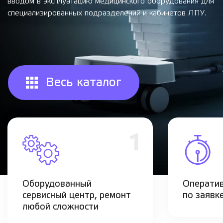
вводом в эксплуатацию медицинского оборудования для
специализированных подразделений и кабинетов ЛПУ.
Весь каталог
1
Оборудованный
Операти
сервисный центр, ремонт
по заявк
любой сложности