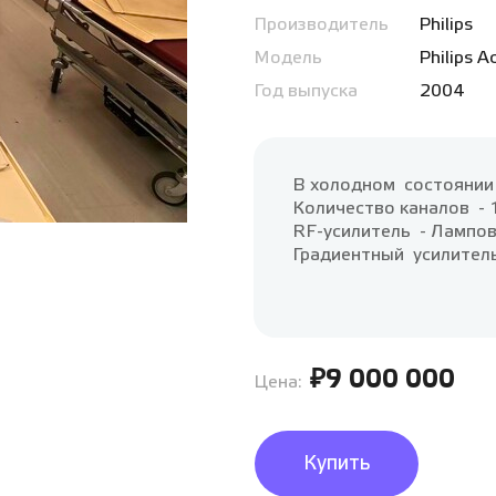
Производитель
Philips
Модель
Philips A
Год выпуска
2004
В холодном состояни
Количество каналов - 
RF-усилитель - Лампо
Градиентный усилител
₽9 000 000
Цена:
Купить