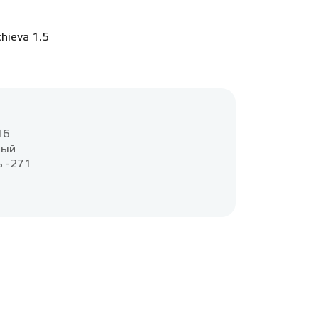
chieva 1.5
и
16
вый
ь -271