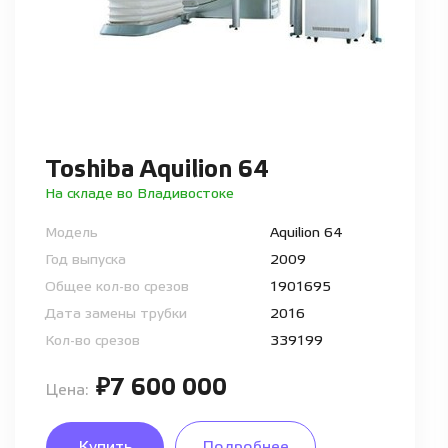
Toshiba Aquilion 64
На складе во Владивостоке
Модель
Aquilion 64
Год выпуска
2009
Общее кол-во срезов
1901695
Дата замены трубки
2016
Кол-во срезов
339199
₽7 600 000
Цена:
Купить
Подробнее