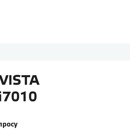
VISTA
i7010
просу