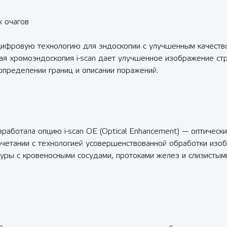
х очагов
 цифровую технологию для эндоскопии с улучшенным качеств
я хромоэндоскопия i-scan дает улучшенное изображение стру
 определении границ и описании поражений.
аботала опцию i-scan OE (Optical Enhancement) — оптическ
сочетании с технологией усовершенствованной обработки изо
туры с кровеносными сосудами, протоками желез и слизистым