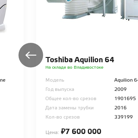
Toshiba Aquilion 64
На складе во Владивостоке
One
Модель
Aquilion 
Год выпуска
2009
Общее кол-во срезов
1901695
Дата замены трубки
2016
Кол-во срезов
339199
₽7 600 000
Цена: