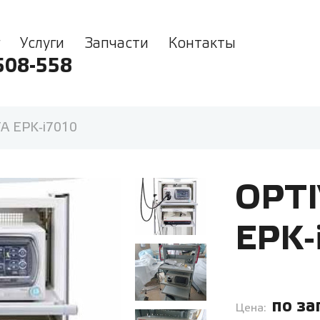
Услуги
Запчасти
Контакты
508-558
A EPK‑i7010
OPTI
EPK‑
по за
Цена: