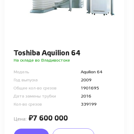
Toshiba Aquilion 64
На складе во Владивостоке
Модель
Aquilion 64
Год выпуска
2009
Общее кол-во срезов
1901695
Дата замены трубки
2016
Кол-во срезов
339199
₽7 600 000
Цена: