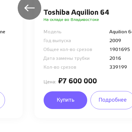
Toshiba Aquilion 64
На складе во Владивостоке
One
Модель
Aquilion 
Год выпуска
2009
Общее кол-во срезов
1901695
Дата замены трубки
2016
Кол-во срезов
339199
₽7 600 000
Цена:
Купить
Подробнее