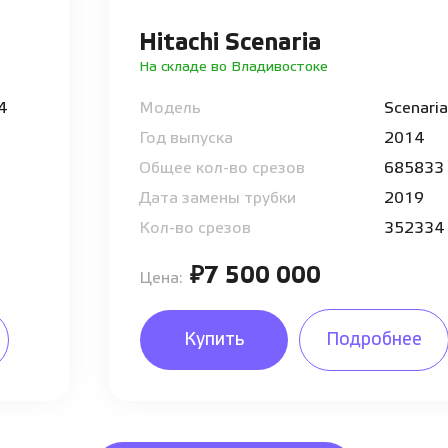
Hitachi Scenaria
На складе во Владивостоке
64
Модель
Scenaria
Год выпуска
2014
Общее кол-во срезов
685833
Дата замены трубки
2019
Кол-во срезов
352334
₽7 500 000
Цена:
Купить
Подробнее