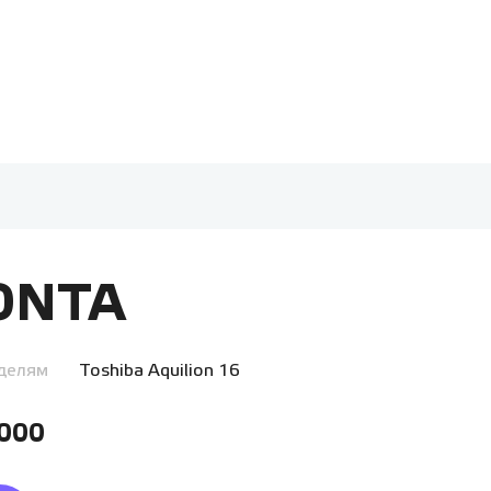
ONTA
делям
Toshiba Aquilion 16
 000