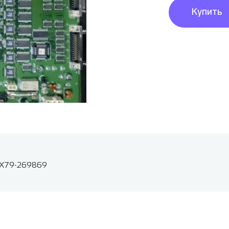
Купить
PX79-269869