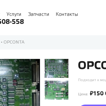
Услуги
Запчасти
Контакты
508-558
-
OPCONTA
OPC
Подходит к мо
₽150
Цена: