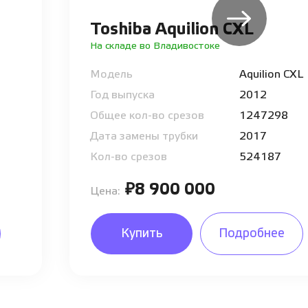
Toshiba Aquilion CXL
На складе во Владивостоке
Модель
Aquilion CXL
Год выпуска
2012
Общее кол-во срезов
1247298
Дата замены трубки
2017
Кол-во срезов
524187
₽8 900 000
Цена:
Купить
Подробнее