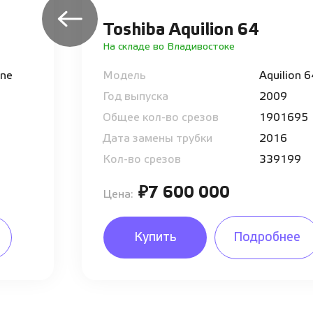
Toshiba Aquilion 64
На складе во Владивостоке
One
Модель
Aquilion 
Год выпуска
2009
Общее кол-во срезов
1901695
Дата замены трубки
2016
Кол-во срезов
339199
₽7 600 000
Цена:
Купить
Подробнее