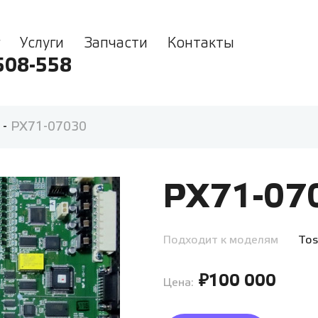
Услуги
Запчасти
Контакты
508-558
-
PX71-07030
PX71-07
Подходит к моделям
Tos
₽100 000
Цена: