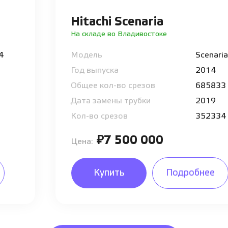
Hitachi Scenaria
На складе во Владивостоке
64
Модель
Scenaria
Год выпуска
2014
Общее кол-во срезов
685833
Дата замены трубки
2019
Кол-во срезов
352334
₽7 500 000
Цена:
Купить
Подробнее