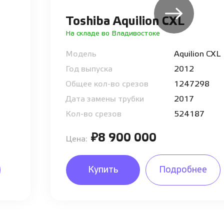
Toshiba Aquilion CXL
На складе во Владивостоке
Модель
Aquilion CXL
Год выпуска
2012
Общее кол-во срезов
1247298
Дата замены трубки
2017
Кол-во срезов
524187
₽8 900 000
Цена:
Купить
Подробнее