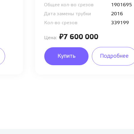
Общее кол-во срезов
1901695
Дата замены трубки
2016
Кол-во срезов
339199
₽7 600 000
Цена:
Купить
Подробнее