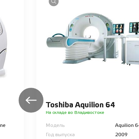
Toshiba Aquilion 64
На складе во Владивостоке
One
Модель
Aquilion 
Год выпуска
2009