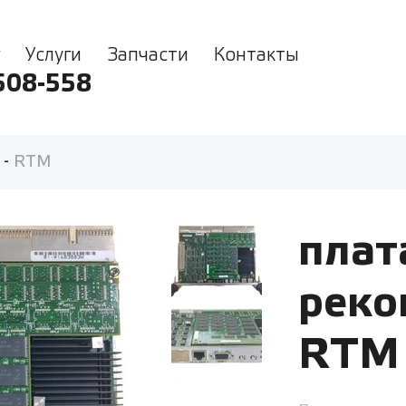
Услуги
Запчасти
Контакты
508-558
-
RTM
плат
реко
RTM