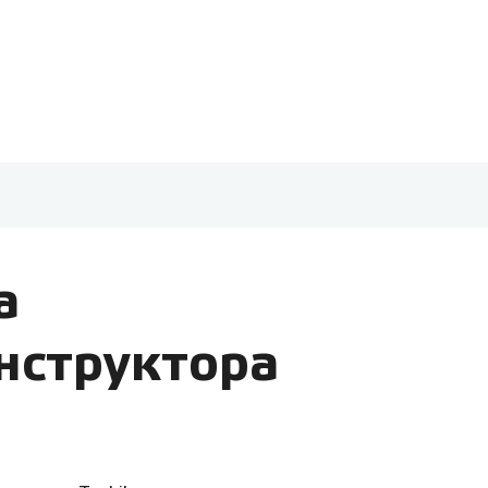
а
нструктора