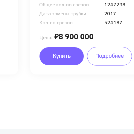
Общее кол-во срезов
1247298
Дата замены трубки
2017
Кол-во срезов
524187
₽8 900 000
Цена:
Купить
Подробнее