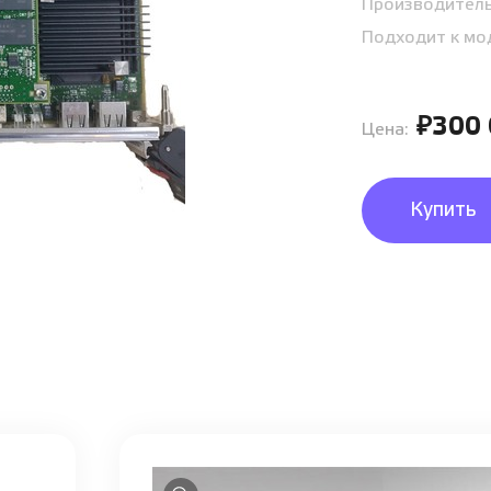
Производител
Подходит к мо
₽300
Цена:
Купить