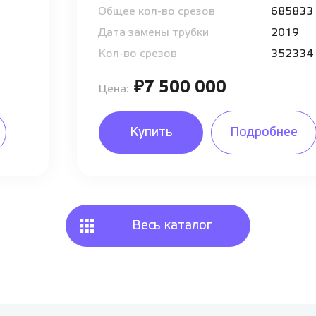
Общее кол-во срезов
685833
Дата замены трубки
2019
Кол-во срезов
352334
₽7 500 000
Цена:
Купить
Подробнее
Весь каталог