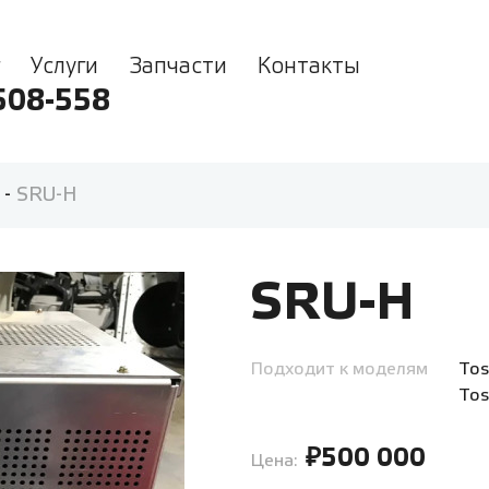
Услуги
Запчасти
Контакты
508-558
-
SRU-H
SRU-H
Подходит к моделям
Tos
Tos
₽500 000
Цена: