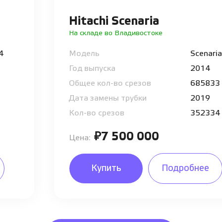
Hitachi Scenaria
На складе во Владивостоке
64
Модель
Scenaria
Год выпуска
2014
Общее кол-во срезов
685833
Дата замены трубки
2019
Кол-во срезов
352334
₽7 500 000
Цена:
Купить
Подробнее