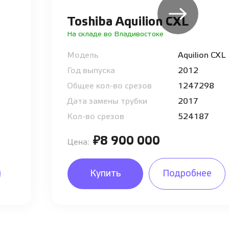
Toshiba Aquilion CXL
На складе во Владивостоке
Модель
Aquilion CXL
Год выпуска
2012
Общее кол-во срезов
1247298
Дата замены трубки
2017
Кол-во срезов
524187
₽8 900 000
Цена:
Купить
Подробнее