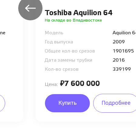
Toshiba Aquilion 64
На складе во Владивостоке
One
Модель
Aquilion 
Год выпуска
2009
Общее кол-во срезов
1901695
Дата замены трубки
2016
Кол-во срезов
339199
₽7 600 000
Цена:
Купить
Подробнее